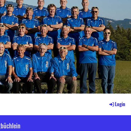
Login
gbüchlein