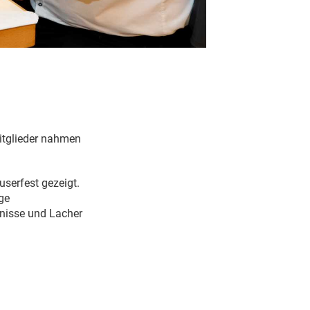
itglieder nahmen
serfest gezeigt.
ge
bnisse und Lacher