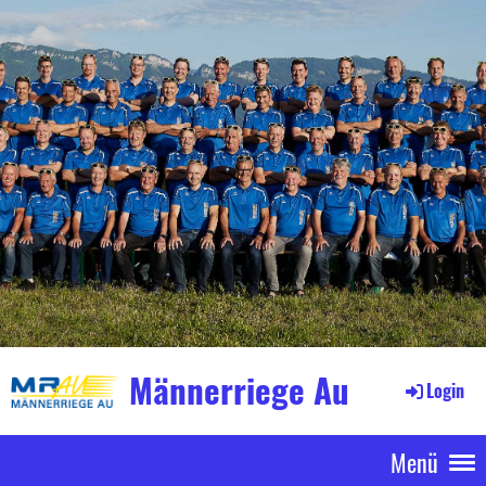
Männerriege Au
Login
Menü