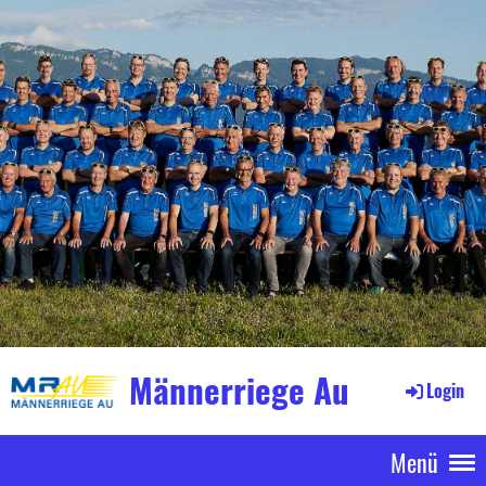
Männerriege Au
Login
Menü